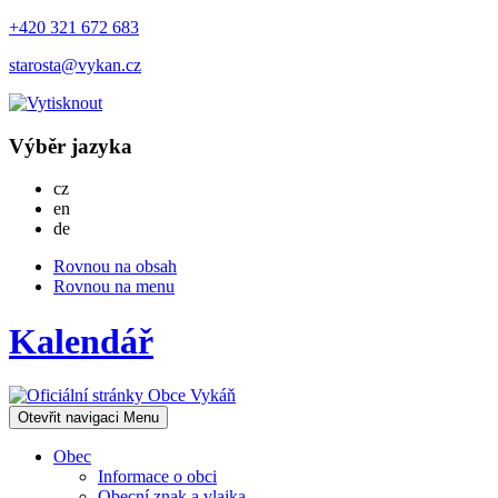
+420 321 672 683
starosta@vykan.cz
Výběr jazyka
Česky
cz
English
en
Deutsch
de
Rovnou na obsah
Rovnou na menu
Kalendář
Otevřit navigaci
Menu
Obec
Informace o obci
Obecní znak a vlajka