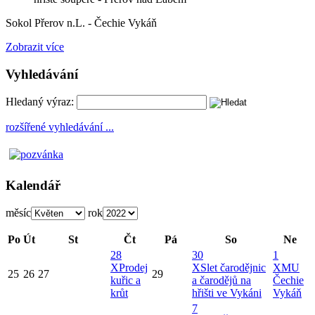
Sokol Přerov n.L. - Čechie Vykáň
Zobrazit více
Vyhledávání
Hledaný výraz:
rozšířené vyhledávání ...
Kalendář
měsíc
rok
Po
Út
St
Čt
Pá
So
Ne
28
30
1
X
Prodej
X
Slet čarodějnic
X
MU
25
26
27
29
kuřic a
a čarodějů na
Čechie
krůt
hřišti ve Vykáni
Vykáň
7