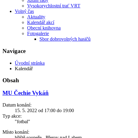
Jízdní řády
Vysokorychlostní trať VRT
Volný čas
Aktuality
Kalendář akcí
Obecní knihovna
Fotogalerie
Sbor dobrovolných hasičů
Navigace
Úvodní stránka
Kalendář
Obsah
MU Čechie Vykáň
Datum konání:
15. 5. 2022 od 17:00 do 19:00
Typ akce:
"fotbal"
Místo konání:
hřiště soupeře - Přerov nad Labem