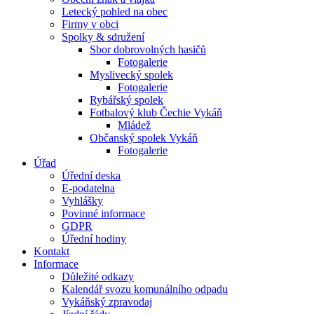
Letecký pohled na obec
Firmy v obci
Spolky & sdružení
Sbor dobrovolných hasičů
Fotogalerie
Myslivecký spolek
Fotogalerie
Rybářský spolek
Fotbalový klub Čechie Vykáň
Mládež
Občanský spolek Vykáň
Fotogalerie
Úřad
Úřední deska
E-podatelna
Vyhlášky
Povinné informace
GDPR
Úřední hodiny
Kontakt
Informace
Důležité odkazy
Kalendář svozu komunálního odpadu
Vykáňský zpravodaj