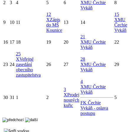
2
3
4
5
6
X
MU Čechie
8
Vykáň
12
15
X
Zápis
X
MU
9
10
11
13
14
do MŠ
Čechie
Kounice
Vykáň
21
16
17
18
19
20
X
MU Čechie
22
Vykáň
25
X
Veřejné
28
23
24
zasedání
26
27
X
MU Čechie
29
obecního
Vykáň
zastupitelstva
4
X
MU Čechie
3
Vykáň
X
Prodej
30
31
1
2
5
nosných
FK Čechie
kuřic
Vykáň - oslava
postupu