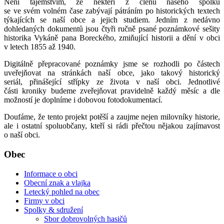
Není tajemstvím, že někteří z členů našeho spolku
se ve svém volném čase zabývají pátráním po historických textech
týkajících se naší obce a jejich studiem. Jedním z nedávno
dohledaných dokumentů jsou čtyři ručně psané poznámkové sešity
historika Vykáně pana Boreckého, zmiňující historii a dění v obci
v letech 1855 až 1940.
Digitálně přepracované poznámky jsme se rozhodli po částech
uveřejňovat na stránkách naší obce, jako takový historický
seriál, přinášející střípky ze života v naší obci. Jednotlivé
části kroniky budeme zveřejňovat pravidelně každý měsíc a dle
možností je doplníme i dobovou fotodokumentací.
Doufáme, že tento projekt potěší a zaujme nejen milovníky historie,
ale i ostatní spoluobčany, kteří si rádi přečtou nějakou zajímavost
o naší obci.
Obec
Informace o obci
Obecní znak a vlajka
Letecký pohled na obec
Firmy v obci
Spolky & sdružení
Sbor dobrovolných hasičů