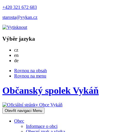
+420 321 672 683
starosta@vykan.cz
Výběr jazyka
Česky
cz
English
en
Deutsch
de
Rovnou na obsah
Rovnou na menu
Občanský spolek Vykáň
Otevřit navigaci
Menu
Obec
Informace o obci
Obecní znak a vlajka