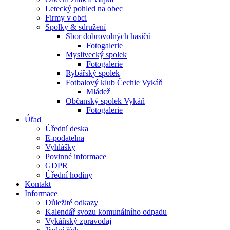
Letecký pohled na obec
Firmy v obci
Spolky & sdružení
Sbor dobrovolných hasičů
Fotogalerie
Myslivecký spolek
Fotogalerie
Rybářský spolek
Fotbalový klub Čechie Vykáň
Mládež
Občanský spolek Vykáň
Fotogalerie
Úřad
Úřední deska
E-podatelna
Vyhlášky
Povinné informace
GDPR
Úřední hodiny
Kontakt
Informace
Důležité odkazy
Kalendář svozu komunálního odpadu
Vykáňský zpravodaj