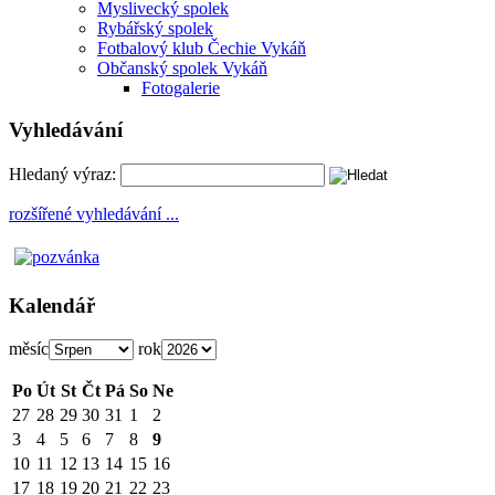
Myslivecký spolek
Rybářský spolek
Fotbalový klub Čechie Vykáň
Občanský spolek Vykáň
Fotogalerie
Vyhledávání
Hledaný výraz:
rozšířené vyhledávání ...
Kalendář
měsíc
rok
Po
Út
St
Čt
Pá
So
Ne
27
28
29
30
31
1
2
3
4
5
6
7
8
9
10
11
12
13
14
15
16
17
18
19
20
21
22
23