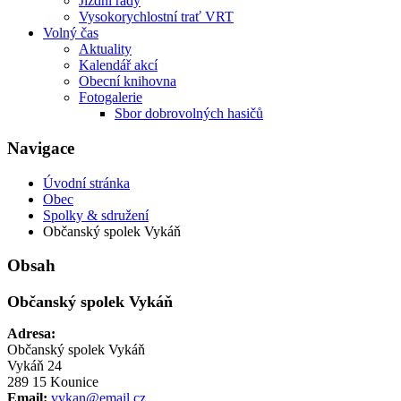
Jízdní řády
Vysokorychlostní trať VRT
Volný čas
Aktuality
Kalendář akcí
Obecní knihovna
Fotogalerie
Sbor dobrovolných hasičů
Navigace
Úvodní stránka
Obec
Spolky & sdružení
Občanský spolek Vykáň
Obsah
Občanský spolek Vykáň
Adresa:
Občanský spolek Vykáň
Vykáň 24
289 15 Kounice
Email:
vykan@email.cz