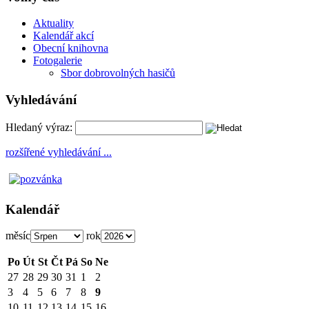
Aktuality
Kalendář akcí
Obecní knihovna
Fotogalerie
Sbor dobrovolných hasičů
Vyhledávání
Hledaný výraz:
rozšířené vyhledávání ...
Kalendář
měsíc
rok
Po
Út
St
Čt
Pá
So
Ne
27
28
29
30
31
1
2
3
4
5
6
7
8
9
10
11
12
13
14
15
16