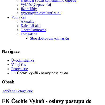
Kalendář svozu komunálního odpadu
Vykáňský zpravodaj
Jízdní řády
Vysokorychlostní trať VRT
Volný čas
Aktuality
Kalendář akcí
Obecní knihovna
Fotogalerie
Sbor dobrovolných hasičů
Navigace
Úvodní stránka
Volný čas
Fotogalerie
FK Čechie Vykáň - oslavy postupu do...
Obsah
<Zpět na
Fotogalerie
FK Čechie Vykáň - oslavy postupu do