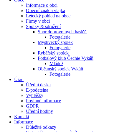
Informace o obci
Obecní znak a vlajka
Letecký pohled na obec
Firmy v obci
Spolky & sdružení
Sbor dobrovolných hasičů
Fotogalerie
Myslivecký spolek
Fotogalerie
Rybářský spolek
Fotbalový klub Čechie Vykáň
Mládež
Občanský spolek Vykáň
Fotogalerie
Úřad
Úřední deska
E-podatelna
Vyhlášky
Povinné informace
GDPR
Úřední hodiny
Kontakt
Informace
Důležité odkazy