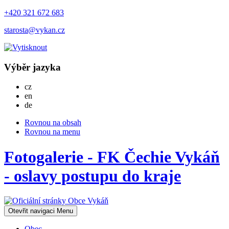
+420 321 672 683
starosta@vykan.cz
Výběr jazyka
Česky
cz
English
en
Deutsch
de
Rovnou na obsah
Rovnou na menu
Fotogalerie - FK Čechie Vykáň
- oslavy postupu do kraje
Otevřit navigaci
Menu
Obec